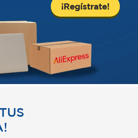
¡Regístrate!
 TUS
!