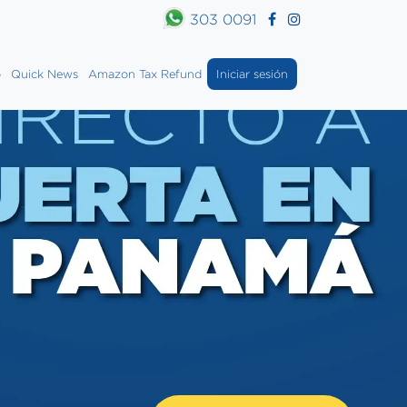
303 0091
o
Quick News
Amazon Tax Refund
Iniciar sesión