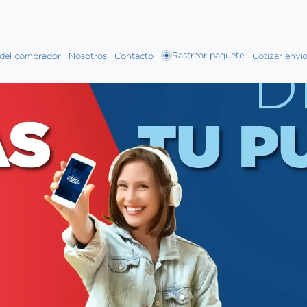
Rastrear paquete
 del comprador
Nosotros
Contacto
Cotizar enví