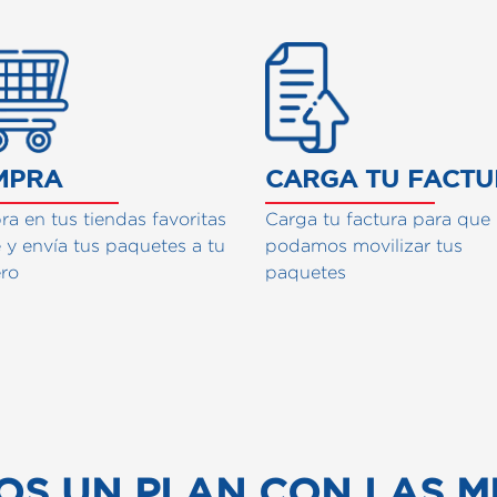
FUNCIONA NUESTRO SE
MPRA
CARGA TU FACT
a en tus tiendas favoritas
Carga tu factura para que
e y envía tus paquetes a tu
podamos movilizar tus
ero
paquetes
OS UN PLAN CON LAS M