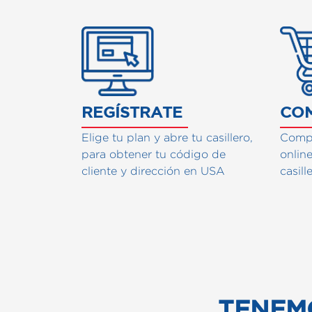
CÓMO 
REGÍSTRATE
CO
Elige tu plan y abre tu casillero,
Compr
para obtener tu código de
onlin
cliente y dirección en USA
casill
TENEM